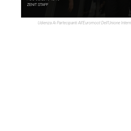
ZENIT STAFF
Udienza Ai Partecipanti All’Euromoot Dell’Unione Inte