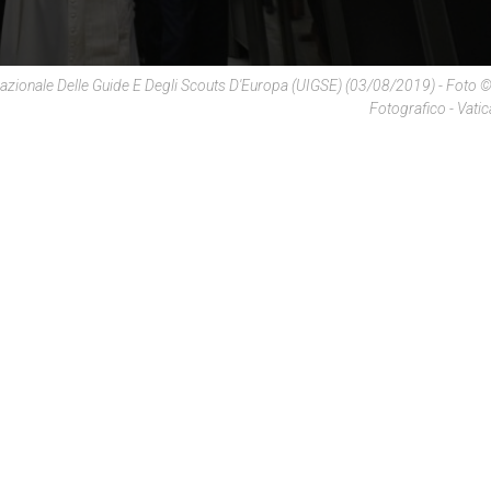
rnazionale Delle Guide E Degli Scouts D'Europa (UIGSE) (03/08/2019) - Foto ©
Fotografico - Vati