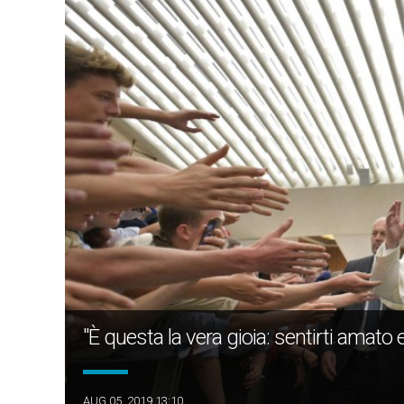
"È questa la vera gioia: sentirti amato
AUG 05, 2019 13:10