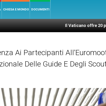
A
CHIESA E MONDO
DOCUMENTI
Il Vaticano offre 20 punti per un a
nza Ai Partecipanti All’Euromoo
zionale Delle Guide E Degli Scou