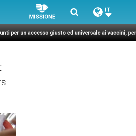
IT
MISSIONE
ccesso giusto ed universale ai vaccini, per un mondo pi
t
ts