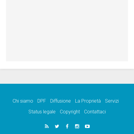
Chi siamo
DPF
Diffusione
La Proprietà
Servizi
Status legale
Copyright
Contattaci