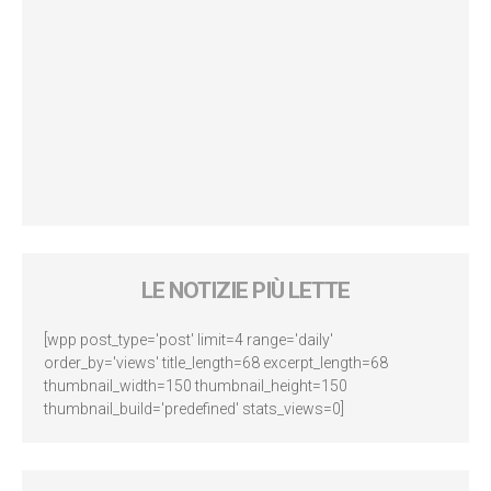
LE NOTIZIE PIÙ LETTE
[wpp post_type='post' limit=4 range='daily'
order_by='views' title_length=68 excerpt_length=68
thumbnail_width=150 thumbnail_height=150
thumbnail_build='predefined' stats_views=0]