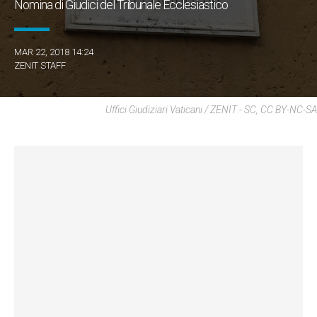
Nomina di Giudici del Tribunale Ecclesiastico
MAR 22, 2018 14:24
ZENIT STAFF
Uffici Giudiziari Vaticani / ZENIT - SC, CC BY-NC-SA