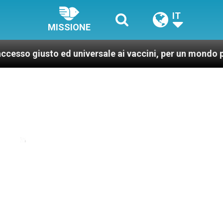
IT
MISSIONE
 ed universale ai vaccini, per un mondo più sano e giust