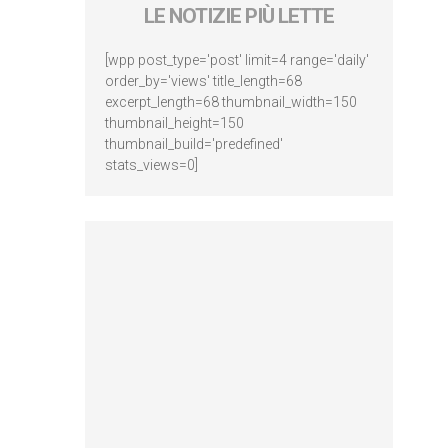
LE NOTIZIE PIÙ LETTE
[wpp post_type='post' limit=4 range='daily'
order_by='views' title_length=68
excerpt_length=68 thumbnail_width=150
thumbnail_height=150
thumbnail_build='predefined'
stats_views=0]