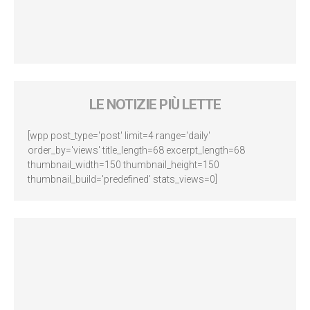
LE NOTIZIE PIÙ LETTE
[wpp post_type='post' limit=4 range='daily'
order_by='views' title_length=68 excerpt_length=68
thumbnail_width=150 thumbnail_height=150
thumbnail_build='predefined' stats_views=0]