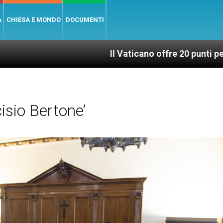
A
CHIESA E MONDO
DOCUMENTI
Il Vaticano offre 20 punti per un accesso giu
isio Bertone’