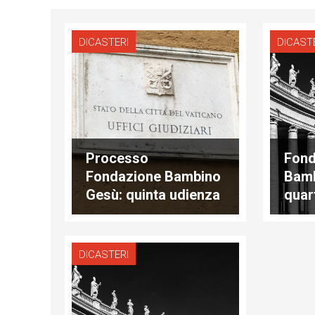
DICASTERI
DICAST
Processo
Fond
Fondazione Bambino
Bamb
Gesù: quinta udienza
quar
DICASTERI