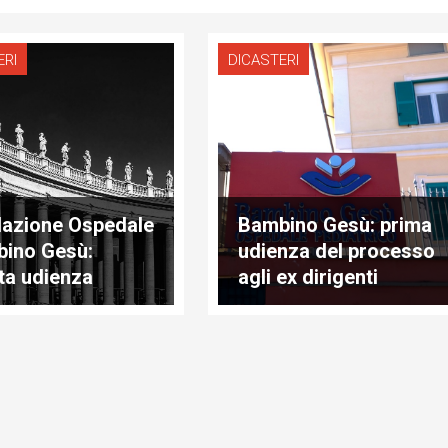
ERI
DICASTERI
azione Ospedale
Bambino Gesù: prima
ino Gesù:
udienza del processo
ta udienza
agli ex dirigenti