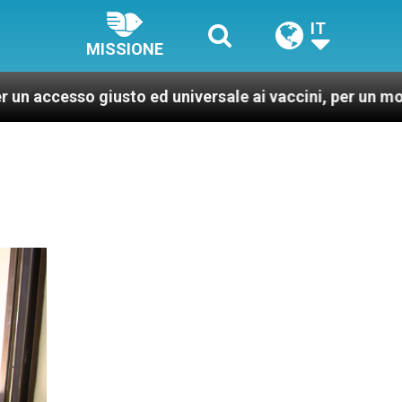
IT
MISSIONE
sto ed universale ai vaccini, per un mondo più sano e gi