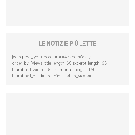
LE NOTIZIE PIÙ LETTE
[wpp post_type='post' limit=4 range='daily'
order_by='views' title_length=68 excerpt_length=68
thumbnail_width=150 thumbnail_height=150
thumbnail_build='predefined' stats_views=0]