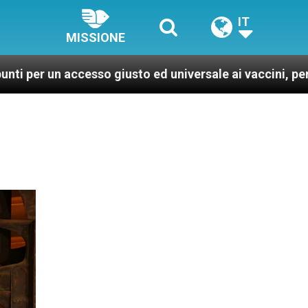
IT
MISSIONE
esso giusto ed universale ai vaccini, per un mondo più 