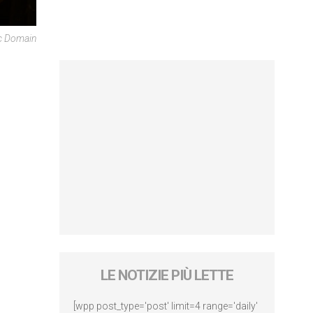
c Domain
LE NOTIZIE PIÙ LETTE
[wpp post_type='post' limit=4 range='daily'