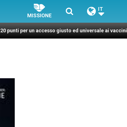
IT
MISSIONE
un accesso giusto ed universale ai vaccini, per un mond