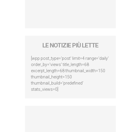
LE NOTIZIE PIÙ LETTE
[wpp post_type='post' limit=4 range='daily'
order_by='views' title_length=68
excerpt_length=68 thumbnail_width=150
thumbnail_height=150
thumbnail_build='predefined'
stats_views=0]