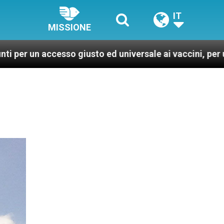
IT
MISSIONE
 giusto ed universale ai vaccini, per un mondo più sano