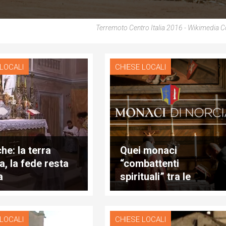
Terremoto Centro Italia 2016 - Wikimedi
 LOCALI
CHIESE LOCALI
he: la terra
Quei monaci
a, la fede resta
“combattenti
a
spirituali” tra le
scosse di terremoto
 LOCALI
CHIESE LOCALI