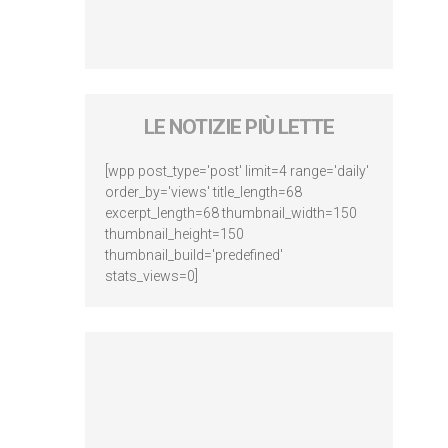
LE NOTIZIE PIÙ LETTE
[wpp post_type='post' limit=4 range='daily'
order_by='views' title_length=68
excerpt_length=68 thumbnail_width=150
thumbnail_height=150
thumbnail_build='predefined'
stats_views=0]