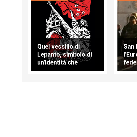
Quel vessillo di
San 
Lepanto, simbolo di
l'Eur
un'identità che
fede
resiste al terremoto
crol