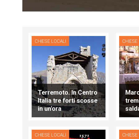
CHIESE LOCALI
CHIESE
Terremoto. In Centro
Marc
Italia tre forti scosse
trem
in un'ora
sald
CHIESE LOCALI
CHIESE