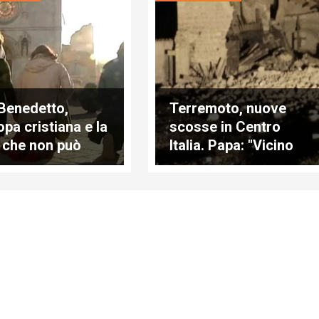
Benedetto,
Terremoto, nuove
opa cristiana e la
scosse in Centro
 che non può
Italia. Papa: "Vicino
lare
alle persone colpite"