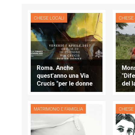
CHIESE LOCALI
CHIESE
Roma. Anche
Mons
quest'anno una Via
"Dif
Crucis "per le donne
del 
crocifisse"
liber
MATRIMONIO E FAMIGLIA
CHIESE