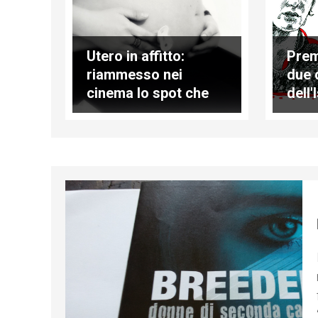
Utero in affitto:
Prem
riammesso nei
due 
cinema lo spot che
dell'
era stato censurato