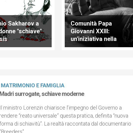
io Sakharov a
Comunità Papa
donne "schiave"
Giovanni XXIII:
Isis
un'iniziativa nella
Giornata contro la
Tratta
MATRIMONIO E FAMIGLIA
Madri surrogate, schiave moderne
Il ministro Lorenzin chiarisce l’impegno del Governo a
rendere “reato universale” questa pratica, definita “nuova
forma di schiavitù”. La realtà raccontata dal documentario
“Breeders”