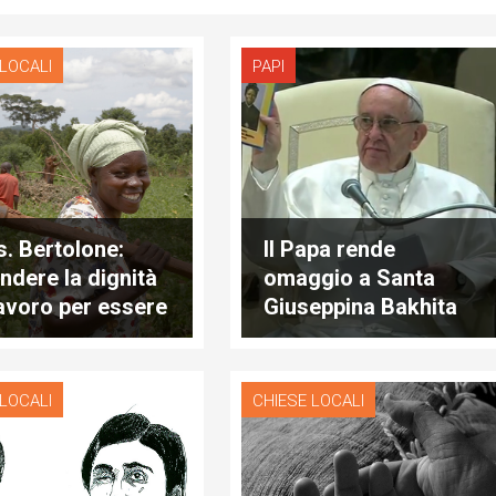
 LOCALI
PAPI
. Bertolone:
Il Papa rende
endere la dignità
omaggio a Santa
lavoro per essere
Giuseppina Bakhita
i"
 LOCALI
CHIESE LOCALI