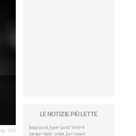
LE NOTIZIE PIÙ LETTE
[wpp post_type='post' limit=4
bay - CC0
range='daily' order_by='views'