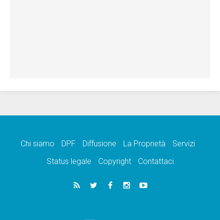
Chi siamo
DPF
Diffusione
La Proprietà
Servizi
Status legale
Copyright
Contattaci