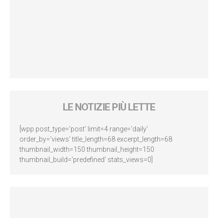
LE NOTIZIE PIÙ LETTE
[wpp post_type='post' limit=4 range='daily'
order_by='views' title_length=68 excerpt_length=68
thumbnail_width=150 thumbnail_height=150
thumbnail_build='predefined' stats_views=0]