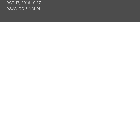
OCT 17, 2016 10:27
OSVALDO RINALDI