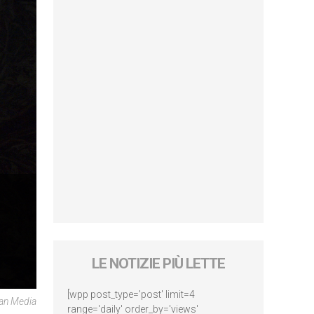
LE NOTIZIE PIÙ LETTE
[wpp post_type='post' limit=4
can Media
range='daily' order_by='views'