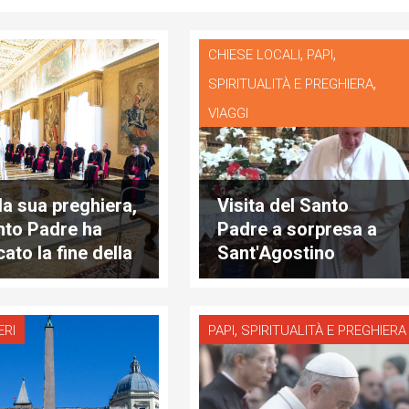
,
,
CHIESE LOCALI
PAPI
,
SPIRITUALITÀ E PREGHIERA
VIAGGI
la sua preghiera,
Visita del Santo
anto Padre ha
Padre a sorpresa a
ato la fine della
Sant'Agostino
demia
,
ERI
PAPI
SPIRITUALITÀ E PREGHIERA