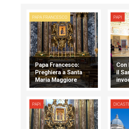
PAPA FRANCESCO
PAPI
Papa Francesco:
Con 
Preghiera a Santa
il S
Maria Maggiore
invoc
pan
PAPI
DICAST