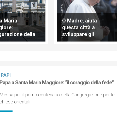
a Maria
O Madre, aiuta
iore:
questa città a
gurazione della
sviluppare gli
a illuminazione
“anticorpi” contro
alcuni virus dei nostri
tempi
PAPI
Papa a Santa Maria Maggiore: “il coraggio della fede”
Messa per il primo centenario della Congregazione per le
chiese orientali