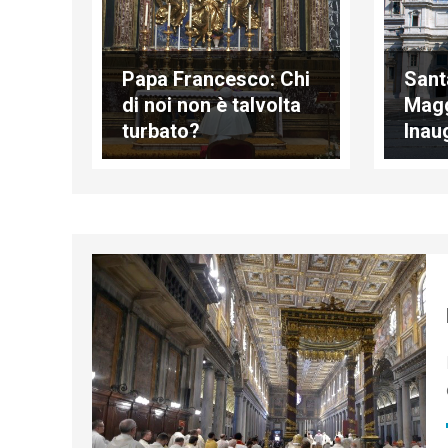
Papa Francesco: Chi
Sant
di noi non è talvolta
Magg
turbato?
Inau
nuov