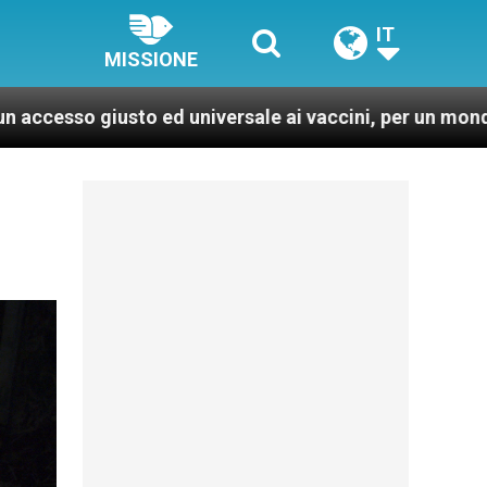
IT
MISSIONE
o ed universale ai vaccini, per un mondo più sano e gius