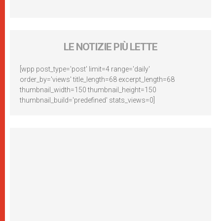
LE NOTIZIE PIÙ LETTE
[wpp post_type='post' limit=4 range='daily'
order_by='views' title_length=68 excerpt_length=68
thumbnail_width=150 thumbnail_height=150
thumbnail_build='predefined' stats_views=0]