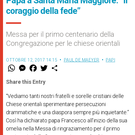
Papa a Santa Maria Maggiore: “il
coraggio della fede”
Messa per il primo centenario della
Congregazione per le chiese orientali
OTTOBRE 12, 2017 14:15
PAUL DE MAEYER
PAPI
W
M
F
T
S
h
e
a
w
h
a
s
c
i
a
t
s
e
t
r
Share this Entry
s
e
b
t
e
A
n
o
e
p
g
o
r
“Vediamo tanti nostri fratelli e sorelle cristiani delle
p
e
k
Chiese orientali sperimentare persecuzioni
r
drammatiche e una diaspora sempre più inquietante.”
Così ha dichiarato papa Francesco all’inizio della sua
omelia nella Messa di ringraziamento per il primo