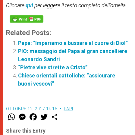
Cliccare
qui
per leggere il testo completo dell’omelia.
Related Posts:
Papa: “Impariamo a bussare al cuore di Dio!”
PIO: messaggio del Papa al gran cancelliere
Leonardo Sandri
“Pietre vive strette a Cristo”
Chiese orientali cattoliche: “assicurare
buoni vescovi”
OTTOBRE 12, 2017 14:15
PAPI
W
M
F
T
S
h
e
a
w
h
a
s
c
i
a
t
s
e
t
r
Share this Entry
s
e
b
t
e