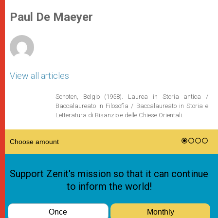
A
n
o
e
p
g
o
r
Paul De Maeyer
p
e
k
r
View all articles
Schoten, Belgio (1958). Laurea in Storia antica /
Baccalaureato in Filosofia / Baccalaureato in Storia e
Letteratura di Bisanzio e delle Chiese Orientali.