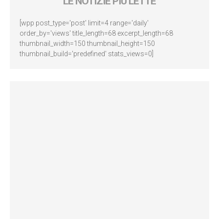
LE NOTIZIE PIÙ LETTE
[wpp post_type='post' limit=4 range='daily'
order_by='views' title_length=68 excerpt_length=68
thumbnail_width=150 thumbnail_height=150
thumbnail_build='predefined' stats_views=0]