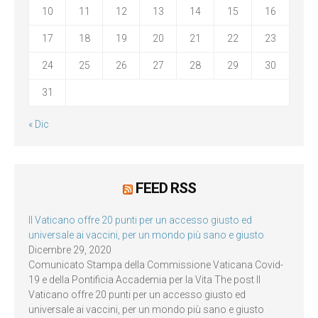
10
11
12
13
14
15
16
17
18
19
20
21
22
23
24
25
26
27
28
29
30
31
« Dic
FEED RSS
Il Vaticano offre 20 punti per un accesso giusto ed
universale ai vaccini, per un mondo più sano e giusto
Dicembre 29, 2020
Comunicato Stampa della Commissione Vaticana Covid-
19 e della Pontificia Accademia per la Vita The post Il
Vaticano offre 20 punti per un accesso giusto ed
universale ai vaccini, per un mondo più sano e giusto