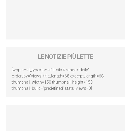
LE NOTIZIE PIÙ LETTE
[wpp post_type='post' limit=4 range='daily'
order_by='views' title_length=68 excerpt_length=68
thumbnail_width=150 thumbnail_height=150
thumbnail_build='predefined' stats_views=0]