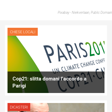
Pixabay - Niekverlaan, Public Domain
CHIESE LOCALI
Cop21: slitta domani l’accordo a
Parigi
DICASTERI