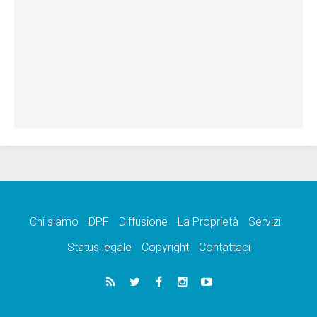
Chi siamo
DPF
Diffusione
La Proprietà
Servizi
Status legale
Copyright
Contattaci