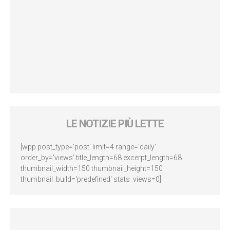
LE NOTIZIE PIÙ LETTE
[wpp post_type='post' limit=4 range='daily'
order_by='views' title_length=68 excerpt_length=68
thumbnail_width=150 thumbnail_height=150
thumbnail_build='predefined' stats_views=0]