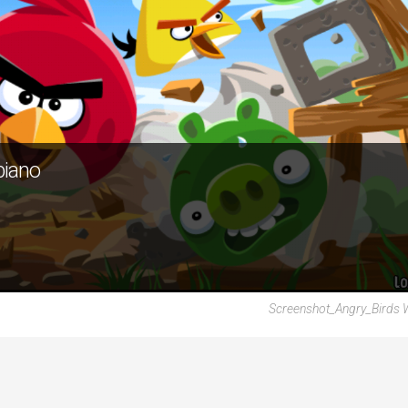
bbiano
Screenshot_Angry_Birds 