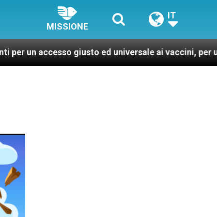
IT
MISSIONE
esso giusto ed universale ai vaccini, per un mondo più 