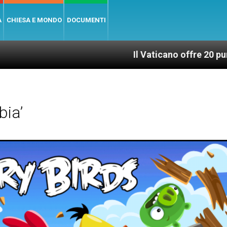
A
CHIESA E MONDO
DOCUMENTI
Il Vaticano offre 20 punti per un acc
bia’