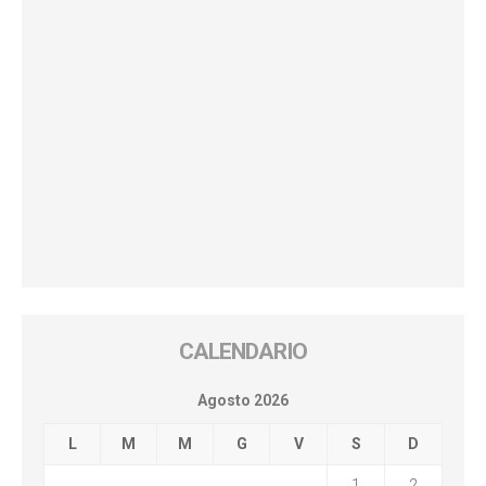
CALENDARIO
Agosto 2026
L
M
M
G
V
S
D
1
2