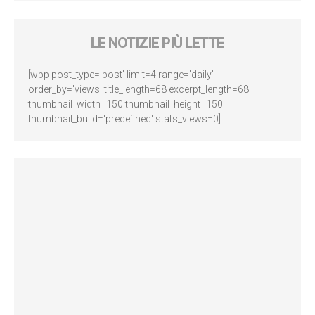
LE NOTIZIE PIÙ LETTE
[wpp post_type='post' limit=4 range='daily'
order_by='views' title_length=68 excerpt_length=68
thumbnail_width=150 thumbnail_height=150
thumbnail_build='predefined' stats_views=0]