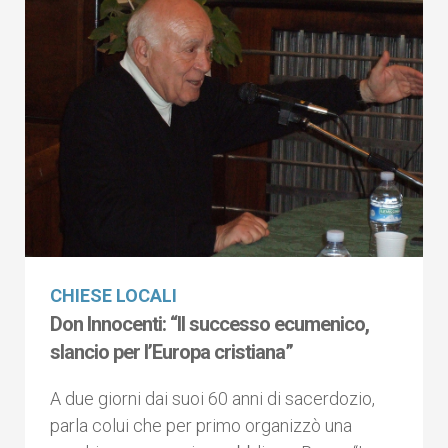
CHIESE LOCALI
Don Innocenti: “Il successo ecumenico,
slancio per l’Europa cristiana”
A due giorni dai suoi 60 anni di sacerdozio,
parla colui che per primo organizzò una