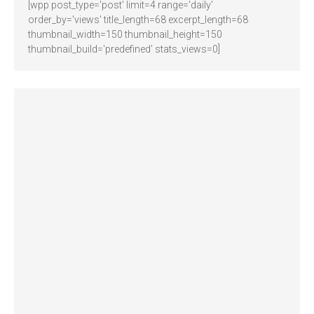
[wpp post_type='post' limit=4 range='daily'
order_by='views' title_length=68 excerpt_length=68
thumbnail_width=150 thumbnail_height=150
thumbnail_build='predefined' stats_views=0]