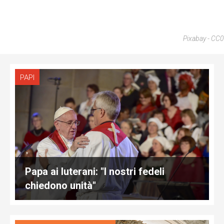
Pixabay - CC0
PAPI
Papa ai luterani: "I nostri fedeli
chiedono unità"