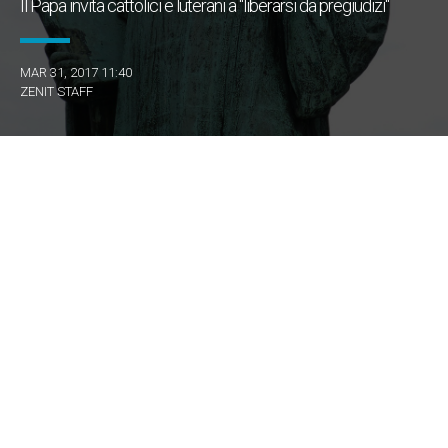
Il Papa invita cattolici e luterani a "liberarsi da pregiudizi"
MAR 31, 2017 11:40
ZENIT STAFF