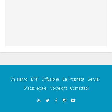
Chi siamo
DPF
Diffusione
La Proprietà
Servizi
Status legale
Copyright
Contattaci