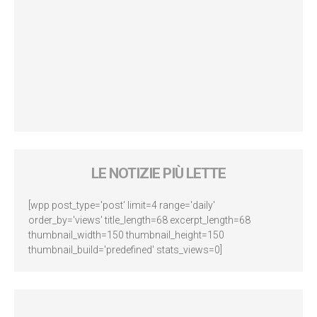
LE NOTIZIE PIÙ LETTE
[wpp post_type='post' limit=4 range='daily'
order_by='views' title_length=68 excerpt_length=68
thumbnail_width=150 thumbnail_height=150
thumbnail_build='predefined' stats_views=0]