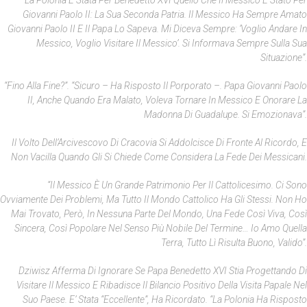
“La Polonia È Stata Per Benedetto XVI Quello Che Il Messico È Stato Per
Giovanni Paolo II: La Sua Seconda Patria. Il Messico Ha Sempre Amato
Giovanni Paolo II E Il Papa Lo Sapeva. Mi Diceva Sempre: ‘Voglio Andare In
Messico, Voglio Visitare Il Messico’. Si Informava Sempre Sulla Sua
Situazione”.
“Fino Alla Fine?”. “Sicuro – Ha Risposto Il Porporato –. Papa Giovanni Paolo
II, Anche Quando Era Malato, Voleva Tornare In Messico E Onorare La
Madonna Di Guadalupe. Si Emozionava”.
Il Volto Dell’Arcivescovo Di Cracovia Si Addolcisce Di Fronte Al Ricordo, E
Non Vacilla Quando Gli Si Chiede Come Considera La Fede Dei Messicani.
“Il Messico È Un Grande Patrimonio Per Il Cattolicesimo. Ci Sono
Ovviamente Dei Problemi, Ma Tutto Il Mondo Cattolico Ha Gli Stessi. Non Ho
Mai Trovato, Però, In Nessuna Parte Del Mondo, Una Fede Così Viva, Così
Sincera, Così Popolare Nel Senso Più Nobile Del Termine… Io Amo Quella
Terra, Tutto Lì Risulta Buono, Valido”.
Dziwisz Afferma Di Ignorare Se Papa Benedetto XVI Stia Progettando Di
Visitare Il Messico E Ribadisce Il Bilancio Positivo Della Visita Papale Nel
Suo Paese. E’ Stata “eccellente”, Ha Ricordato. “La Polonia Ha Risposto