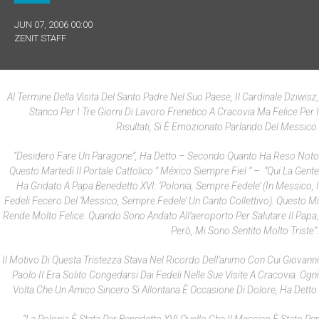
JUN 07, 2006 00:00
ZENIT STAFF
Al Termine Della Visita Del Santo Padre Nel Suo Paese, Il Cardinale Dziwisz,
Stanco Per I Tre Giorni Di Lavoro Frenetico A Cracovia Ma Felice Per I
Risultati, Si È Emozionato Parlando Del Messico.
“Desidero Fare Un Paragone”, Ha Detto – Secondo Quanto Ha Reso Noto
Questo Martedì Il Portale Cattolico “
México Siempre Fiel
” –. “Qui La Gente
Ha Gridato A Papa Benedetto XVI: ‘Polonia, Sempre Fedele’ (in Messico, I
Fedeli Fecero Del ‘Messico, Sempre Fedele’ Un Canto Collettivo). Questo Mi
Rende Molto Felice. Quando Sono Andato All’aeroporto Per Salutare Il Papa,
Però, Mi Sono Sentito Molto Triste”.
Il Motivo Di Questa Tristezza Stava Nel Ricordo Dell’animo Con Cui Giovanni
Paolo II Era Solito Congedarsi Dai Fedeli Nelle Sue Visite A Cracovia. Ogni
Volta Che Un Amico Sincero Si Allontana È Occasione Di Dolore, Ha Detto.