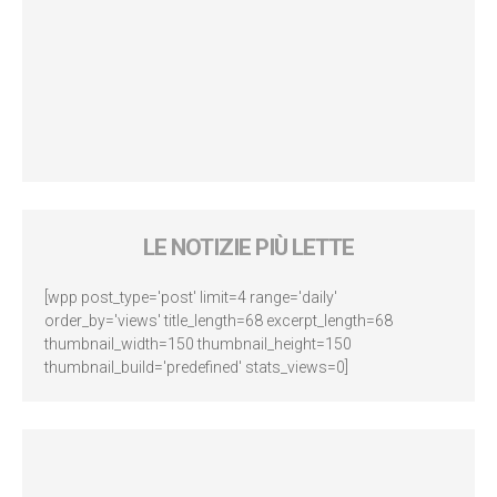
LE NOTIZIE PIÙ LETTE
[wpp post_type='post' limit=4 range='daily'
order_by='views' title_length=68 excerpt_length=68
thumbnail_width=150 thumbnail_height=150
thumbnail_build='predefined' stats_views=0]