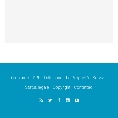
Chi siamo
DPF
Diffusione
La Proprietà
Servizi
Status legale
Copyright
Contattaci