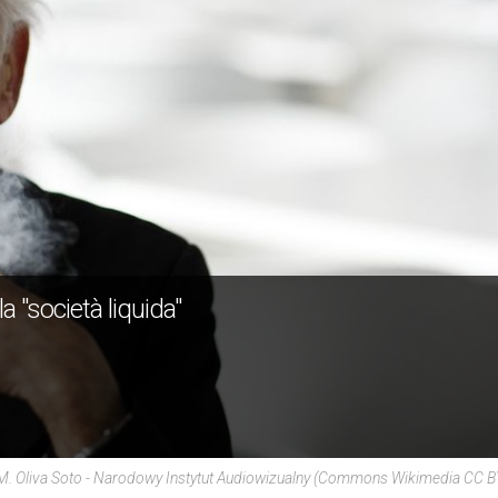
 "società liquida"
M. Oliva Soto - Narodowy Instytut Audiowizualny (Commons Wikimedia CC B