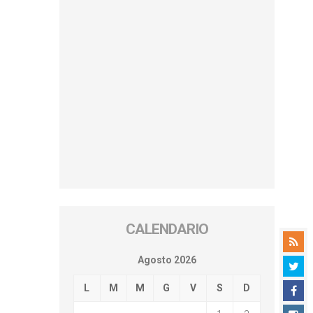
CALENDARIO
Agosto 2026
L
M
M
G
V
S
D