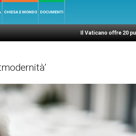
A
CHIESA E MONDO
DOCUMENTI
Il Vaticano offre 20 punti per un ac
tmodernità’