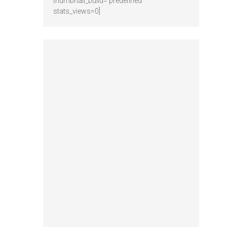
thumbnail_build='predefined'
stats_views=0]