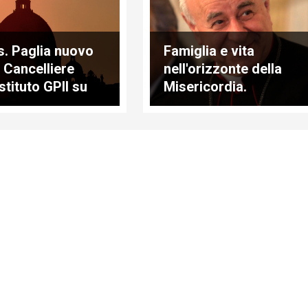
. Paglia nuovo
Famiglia e vita
 Cancelliere
nell'orizzonte della
Istituto GPII su
Misericordia.
imonio e
Chirografo del Papa
glia
a mons. Paglia