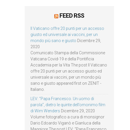
FEED RSS
Il Vaticano offre 20 punti per un accesso
giusto ed universale ai vaccini, per un
mondo più sano e giusto
Dicembre 29,
2020
Comunicato Stampa della Commissione
Vaticana Covid-19 e della Pontificia
Accademia per la Vita The post Il Vaticano
offre 20 punti per un accesso giusto ed
universale ai vaccini, per un mondo più
sano e giusto appeared first on ZENIT -
Italiano.
LEV: “Papa Francesco. Un uomo di
parola”, dietro le quinte dell’omonimo film
di Wim Wenders
Dicembre 29, 2020
Volume fotografico a cura di monsignor
Dario Edoardo Viganò e Gianluca della
Maggiore The post LEV: “Papa Francesco.