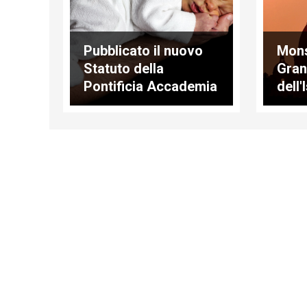
Pubblicato il nuovo
Mons
Statuto della
Gran
Pontificia Accademia
dell'
per la Vita
matr
fami