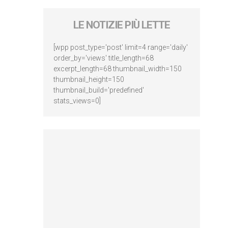
LE NOTIZIE PIÙ LETTE
[wpp post_type='post' limit=4 range='daily'
order_by='views' title_length=68
excerpt_length=68 thumbnail_width=150
thumbnail_height=150
thumbnail_build='predefined'
stats_views=0]