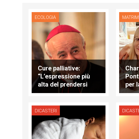
ECOLOGIA
MATRIM
Cure palliative:
Char
“L’espressione più
Pont
alta del prendersi
per 
cura”
l’int
bam
DICASTERI
DICAST