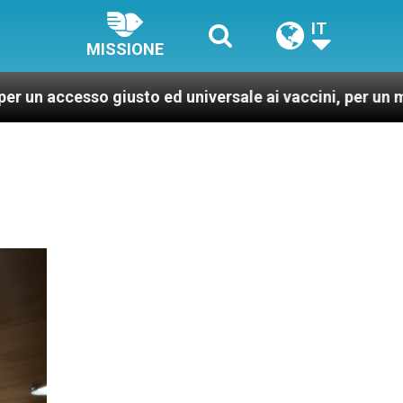
IT
MISSIONE
sto ed universale ai vaccini, per un mondo più sano e g