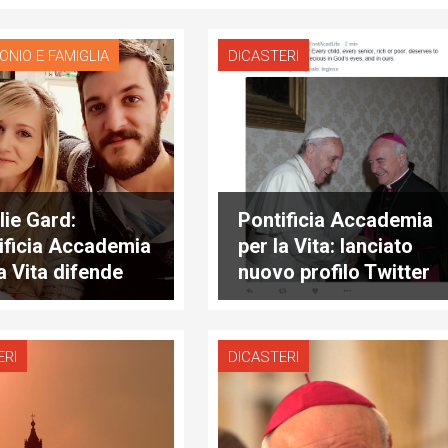
ONIO E FAMIGLIA
DICASTERI
lie Gard:
Pontificia Accademia
ificia Accademia
per la Vita: lanciato
la Vita difende
nuovo profilo Twitter
eresse del
bino
ERI
DICASTERI