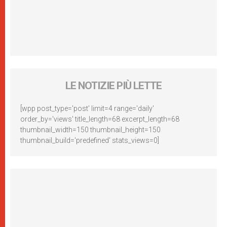
LE NOTIZIE PIÙ LETTE
[wpp post_type='post' limit=4 range='daily'
order_by='views' title_length=68 excerpt_length=68
thumbnail_width=150 thumbnail_height=150
thumbnail_build='predefined' stats_views=0]