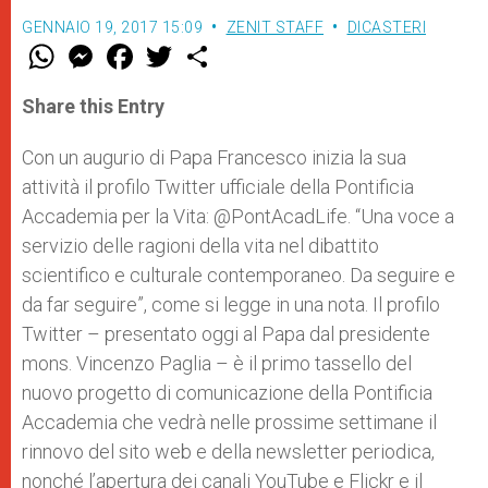
GENNAIO 19, 2017 15:09
ZENIT STAFF
DICASTERI
W
M
F
T
S
h
e
a
w
h
a
s
c
i
a
t
s
e
t
r
Share this Entry
s
e
b
t
e
A
n
o
e
p
g
o
r
Con un augurio di Papa Francesco inizia la sua
p
e
k
attività il profilo Twitter ufficiale della Pontificia
r
Accademia per la Vita: @PontAcadLife. “Una voce a
servizio delle ragioni della vita nel dibattito
scientifico e culturale contemporaneo. Da seguire e
da far seguire”, come si legge in una nota. Il profilo
Twitter – presentato oggi al Papa dal presidente
mons. Vincenzo Paglia – è il primo tassello del
nuovo progetto di comunicazione della Pontificia
Accademia che vedrà nelle prossime settimane il
rinnovo del sito web e della newsletter periodica,
nonché l’apertura dei canali YouTube e Flickr e il