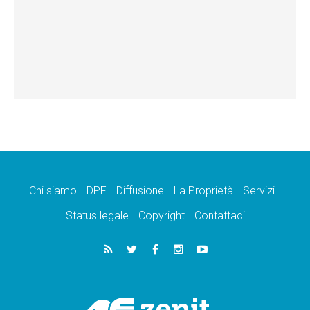
Chi siamo
DPF
Diffusione
La Proprietà
Servizi
Status legale
Copyright
Contattaci