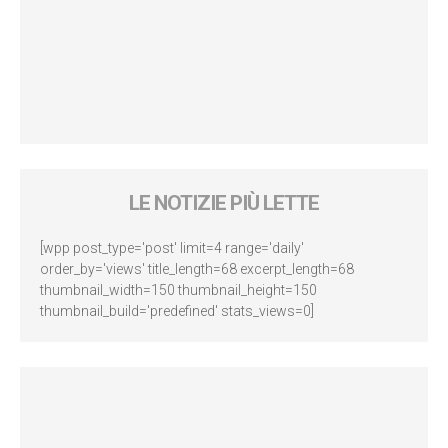
LE NOTIZIE PIÙ LETTE
[wpp post_type='post' limit=4 range='daily'
order_by='views' title_length=68 excerpt_length=68
thumbnail_width=150 thumbnail_height=150
thumbnail_build='predefined' stats_views=0]