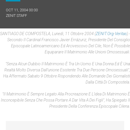
OCT 11, 2004 00:00
ZENIT STAFF
SANTIAGO DE COMPOSTELA, Lunedì, 11 Ottobre 2004 (
ZENIT.org
-
Veritas
).-
Secondo Il Cardinal Francisco Javier Errázuriz, Presidente Del Consiglio
Episcopale Latinoamericano Ed Arcivescovo Del Cile, Non È Possibile
Equiparare Il Matrimonio Alle Unioni Omosessuali.
"Senza Alcun Dubbio Il Matrimonio È Tra Un Uomo E Una Donna Ed È Una
Realtà Molto Diversa Dall’unione Esistente Tra Due Persone Omosessuali",
Ha Affermato Sabato 9 Ottobre Rispondendo Alle Domande Dei Giornalisti
Dalla Città Di Compostela.
"Il Matrimonio È Sempre Legato Alla Procreazione E L’idea Di Matrimonio È
Inconcepibile Senza Che Possa Portare A Dar Vita A Dei Figli", Ha Spiegato Il
Presidente Della Conferenza Episcopale Cilena.