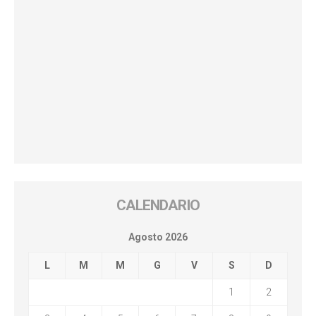
CALENDARIO
Agosto 2026
L
M
M
G
V
S
D
1
2