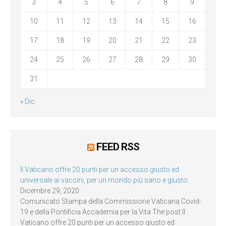
3
4
5
6
7
8
9
10
11
12
13
14
15
16
17
18
19
20
21
22
23
24
25
26
27
28
29
30
31
« Dic
FEED RSS
Il Vaticano offre 20 punti per un accesso giusto ed
universale ai vaccini, per un mondo più sano e giusto
Dicembre 29, 2020
Comunicato Stampa della Commissione Vaticana Covid-
19 e della Pontificia Accademia per la Vita The post Il
Vaticano offre 20 punti per un accesso giusto ed