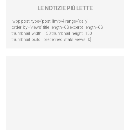
LE NOTIZIE PIÙ LETTE
[wpp post_type='post' limit=4 range='daily'
order_by='views' title_length=68 excerpt_length=68
thumbnail_width=150 thumbnail_height=150
thumbnail_build='predefined' stats_views=0]