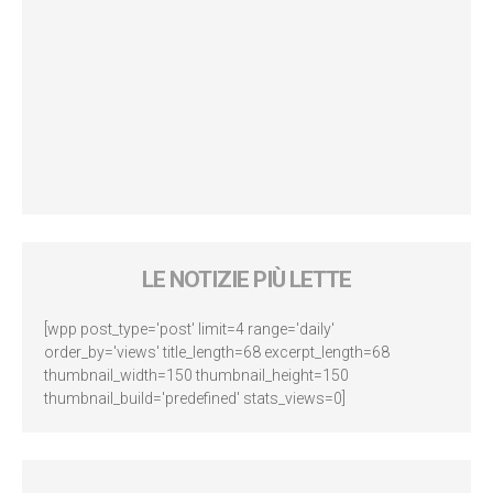
LE NOTIZIE PIÙ LETTE
[wpp post_type='post' limit=4 range='daily'
order_by='views' title_length=68 excerpt_length=68
thumbnail_width=150 thumbnail_height=150
thumbnail_build='predefined' stats_views=0]