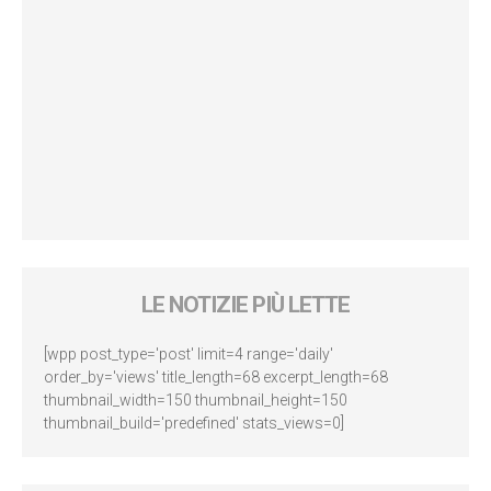
LE NOTIZIE PIÙ LETTE
[wpp post_type='post' limit=4 range='daily'
order_by='views' title_length=68 excerpt_length=68
thumbnail_width=150 thumbnail_height=150
thumbnail_build='predefined' stats_views=0]