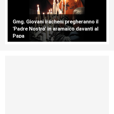
Gmg. Giovani iracheni pregheranno il
'Padre Nostro' in aramaico davanti al
Papa