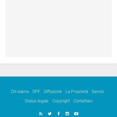
Chi siamo
DPF
Diffusione
La Proprietà
Servizi
Status legale
Copyright
Contattaci