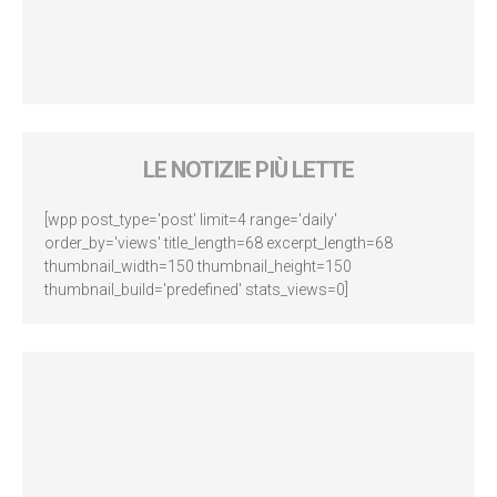
LE NOTIZIE PIÙ LETTE
[wpp post_type='post' limit=4 range='daily'
order_by='views' title_length=68 excerpt_length=68
thumbnail_width=150 thumbnail_height=150
thumbnail_build='predefined' stats_views=0]