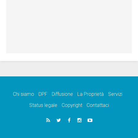
Chi siamo
DPF
Diffusione
La Proprietà
Servizi
Status legale
Copyright
Contattaci