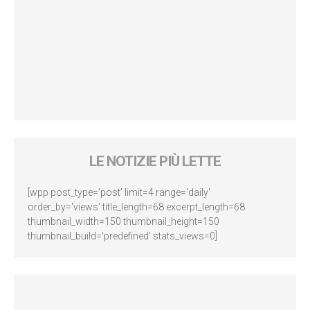
LE NOTIZIE PIÙ LETTE
[wpp post_type='post' limit=4 range='daily'
order_by='views' title_length=68 excerpt_length=68
thumbnail_width=150 thumbnail_height=150
thumbnail_build='predefined' stats_views=0]