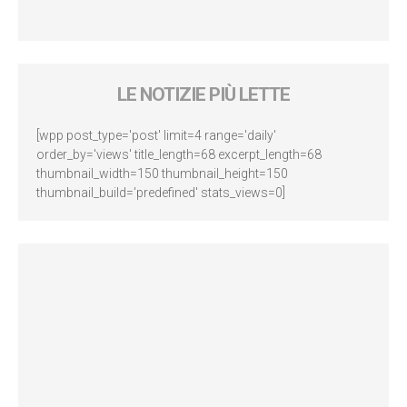
LE NOTIZIE PIÙ LETTE
[wpp post_type='post' limit=4 range='daily'
order_by='views' title_length=68 excerpt_length=68
thumbnail_width=150 thumbnail_height=150
thumbnail_build='predefined' stats_views=0]