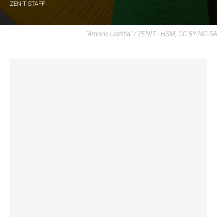
ZENIT STAFF
"Amoris Laetitia" / ZENIT - HSM, CC BY-NC-SA