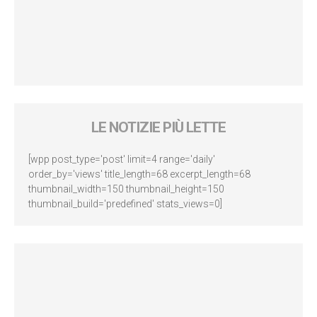
LE NOTIZIE PIÙ LETTE
[wpp post_type='post' limit=4 range='daily'
order_by='views' title_length=68 excerpt_length=68
thumbnail_width=150 thumbnail_height=150
thumbnail_build='predefined' stats_views=0]