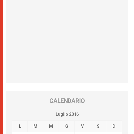
CALENDARIO
Luglio 2016
L
M
M
G
V
S
D