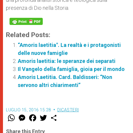
presenza di Dio nella Storia.
Related Posts:
“Amoris laetitia". La realtà e i protagonisti
delle nuove famiglie
Amoris laetitia: le speranze dei separati
Il Vangelo della famiglia, gioia per il mondo
Amoris Laetitia. Card. Baldisseri: “Non
servono altri chiarimenti”
LUGLIO 15, 2016 15:28
DICASTERI
W
M
F
T
S
h
e
a
w
h
a
s
c
i
a
t
s
e
t
r
Share this Entry