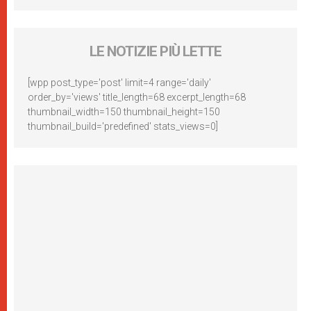
LE NOTIZIE PIÙ LETTE
[wpp post_type='post' limit=4 range='daily'
order_by='views' title_length=68 excerpt_length=68
thumbnail_width=150 thumbnail_height=150
thumbnail_build='predefined' stats_views=0]