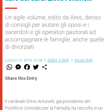
Un agile volume, edito da Ares, denso
di consigli per aiutare gli sposi e i
sacerdoti e gli operatori pastorali ad
accompagnare le famiglie, anche quelle
di divorziati
LUGLIO 15, 2016 15:28
ZENIT STAFF
DICASTERI
W
M
F
T
S
h
e
a
w
h
a
s
c
i
a
t
s
e
t
r
Share this Entry
s
e
b
t
e
A
n
o
e
p
g
o
r
p
e
k
r
Il cardinale Ennio Antonelli, già presidente del
Pontificio Consiglio per la Famiglia, ha raccolto in un