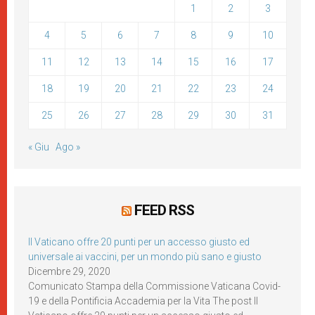
1
2
3
4
5
6
7
8
9
10
11
12
13
14
15
16
17
18
19
20
21
22
23
24
25
26
27
28
29
30
31
« Giu
Ago »
FEED RSS
Il Vaticano offre 20 punti per un accesso giusto ed
universale ai vaccini, per un mondo più sano e giusto
Dicembre 29, 2020
Comunicato Stampa della Commissione Vaticana Covid-
19 e della Pontificia Accademia per la Vita The post Il