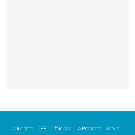
Chi siamo
DPF
Diffusione
La Proprietà
Servizi