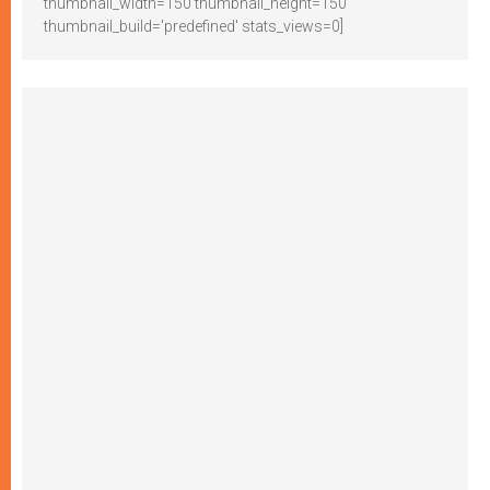
thumbnail_width=150 thumbnail_height=150
thumbnail_build='predefined' stats_views=0]