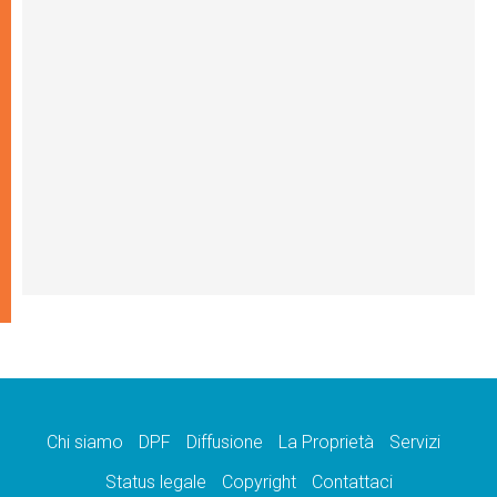
Chi siamo
DPF
Diffusione
La Proprietà
Servizi
Status legale
Copyright
Contattaci