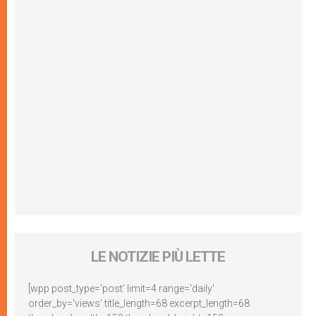
LE NOTIZIE PIÙ LETTE
[wpp post_type='post' limit=4 range='daily'
order_by='views' title_length=68 excerpt_length=68