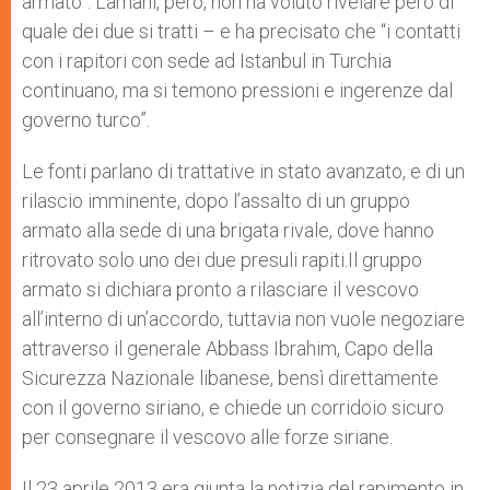
armato”. Lamani, però, non ha voluto rivelare però di
quale dei due si tratti – e ha precisato che “i contatti
con i rapitori con sede ad Istanbul in Turchia
continuano, ma si temono pressioni e ingerenze dal
governo turco”.
Le fonti parlano di trattative in stato avanzato, e di un
rilascio imminente, dopo l’assalto di un gruppo
armato alla sede di una brigata rivale, dove hanno
ritrovato solo uno dei due presuli rapiti.Il gruppo
armato si dichiara pronto a rilasciare il vescovo
all’interno di un’accordo, tuttavia non vuole negoziare
attraverso il generale Abbass Ibrahim, Capo della
Sicurezza Nazionale libanese, bensì direttamente
con il governo siriano, e chiede un corridoio sicuro
per consegnare il vescovo alle forze siriane.
Il 23 aprile 2013 era giunta la notizia del rapimento in