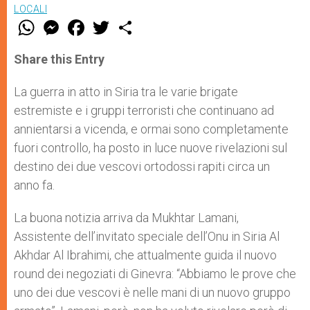
LOCALI
W
M
F
T
S
h
e
a
w
h
a
s
c
i
a
t
s
e
t
r
Share this Entry
s
e
b
t
e
A
n
o
e
p
g
o
r
La guerra in atto in Siria tra le varie brigate
p
e
k
estremiste e i gruppi terroristi che continuano ad
r
annientarsi a vicenda, e ormai sono completamente
fuori controllo, ha posto in luce nuove rivelazioni sul
destino dei due vescovi ortodossi rapiti circa un
anno fa.
La buona notizia arriva da Mukhtar Lamani,
Assistente dell’invitato speciale dell’Onu in Siria Al
Akhdar Al Ibrahimi, che attualmente guida il nuovo
round dei negoziati di Ginevra: “Abbiamo le prove che
uno dei due vescovi è nelle mani di un nuovo gruppo