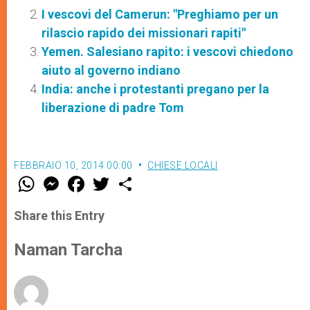
I vescovi del Camerun: "Preghiamo per un
rilascio rapido dei missionari rapiti"
Yemen. Salesiano rapito: i vescovi chiedono
aiuto al governo indiano
India: anche i protestanti pregano per la
liberazione di padre Tom
FEBBRAIO 10, 2014 00:00
CHIESE LOCALI
W
M
F
T
S
h
e
a
w
h
a
s
c
i
a
t
s
e
t
r
Share this Entry
s
e
b
t
e
A
n
o
e
p
g
o
r
Naman Tarcha
p
e
k
r