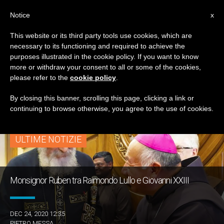
IT
Notice
x
This website or its third party tools use cookies, which are
necessary to its functioning and required to achieve the
TAG
purposes illustrated in the cookie policy. If you want to know
Posts Tagged ‘Mons.
more or withdraw your consent to all or some of the cookies,
please refer to the
cookie policy
.
Ruben’
By closing this banner, scrolling this page, clicking a link or
continuing to browse otherwise, you agree to the use of cookies.
ULTIME NOTIZIE
Monsignor Ruben tra Raimondo Lullo e Giovanni XXIII
DEC 24, 2020 12:35
PIETRO MESSA