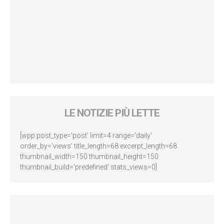
LE NOTIZIE PIÙ LETTE
[wpp post_type='post' limit=4 range='daily'
order_by='views' title_length=68 excerpt_length=68
thumbnail_width=150 thumbnail_height=150
thumbnail_build='predefined' stats_views=0]