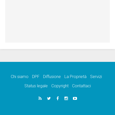
Chi siamo
DPF
Diffusione
La Proprietà
Servizi
Status legale
Copyright
Contattaci