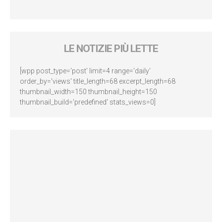
LE NOTIZIE PIÙ LETTE
[wpp post_type='post' limit=4 range='daily'
order_by='views' title_length=68 excerpt_length=68
thumbnail_width=150 thumbnail_height=150
thumbnail_build='predefined' stats_views=0]