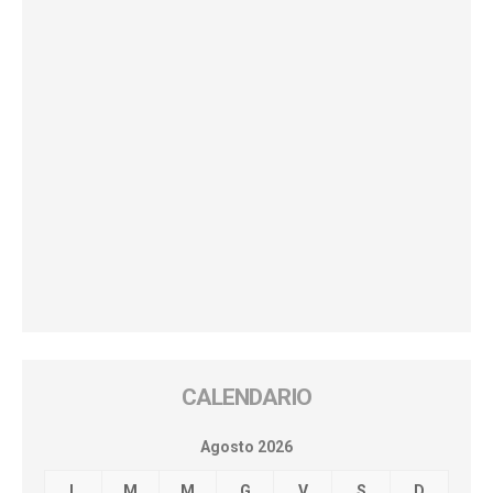
CALENDARIO
Agosto 2026
L
M
M
G
V
S
D