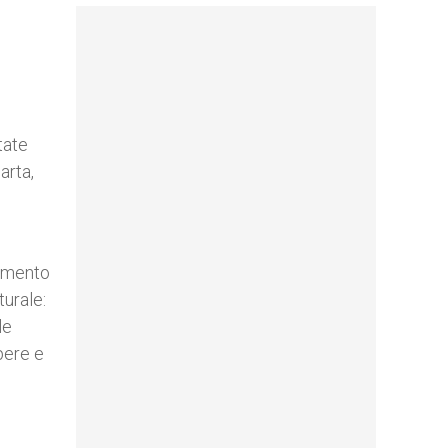
tate
arta,
ramento
turale:
le
apere e