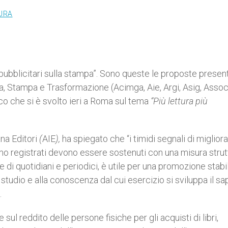
TURA
ti pubblicitari sulla stampa”. Sono queste le proposte presen
oria, Stampa e Trasformazione (Acimga, Aie, Argi, Asig, Assoc
ico che si è svolto ieri a Roma sul tema
“Più lettura più
ana Editori
(
AIE
),
ha spiegato che “i timidi segnali di miglio
ltimo registrati devono essere sostenuti con una misura strut
e di quotidiani e periodici, è utile per una promozione stabi
o studio e alla conoscenza dal cui esercizio si sviluppa il s
.
ul reddito delle persone fisiche per gli acquisti di libri,