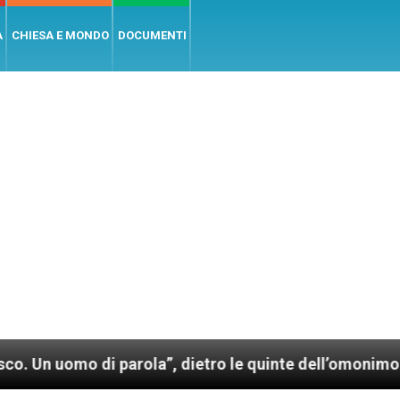
A
CHIESA E MONDO
DOCUMENTI
arola”, dietro le quinte dell’omonimo film di Wim Wen