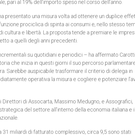
ale, pari al 19% dell’importo speso nel corso dell’anno.
ha presentato una misura volta ad ottenere un duplice effet
ro funzione prociclica di spinta ai consumi e, nello stesso te
o di cultura e libertà. La proposta tende a premiare le impre
tto a quelli degli anni precedenti.
ncrementali su quotidiani e periodici – ha affermato Carott
oria che inizia in questi giorni il suo percorso parlamentare
. Sarebbe auspicabile trasformare il criterio di delega in
iatamente operativa la misura e cogliere e potenziare l’a
dai Direttori di Assocarta, Massimo Medugno, e Assografici,
strategica del settore all’interno della economia italiana e i
zionale.
 31 miliardi di fatturato complessivo, circa 9,5 sono stati