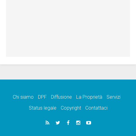
Chi siamo
DPF
Diffusione
La Proprietà
Servizi
Status legale
Copyright
Contattaci