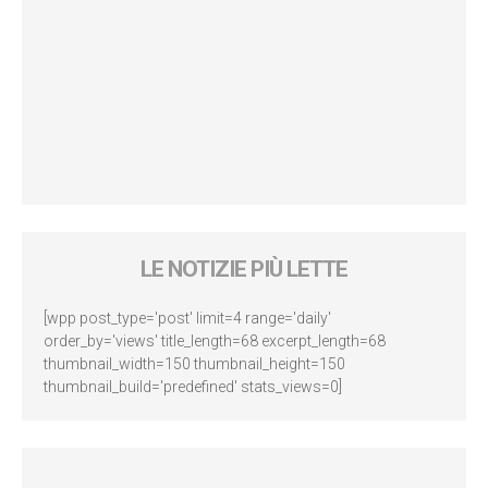
LE NOTIZIE PIÙ LETTE
[wpp post_type='post' limit=4 range='daily'
order_by='views' title_length=68 excerpt_length=68
thumbnail_width=150 thumbnail_height=150
thumbnail_build='predefined' stats_views=0]