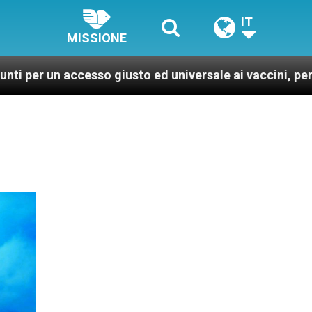
IT
MISSIONE
esso giusto ed universale ai vaccini, per un mondo più 