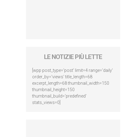
LE NOTIZIE PIÙ LETTE
[wpp post_type='post' limit=4 range='daily'
order_by='views' title_length=68
excerpt_length=68 thumbnail_width=150
thumbnail_height=150
thumbnail_build='predefined'
stats_views=0]