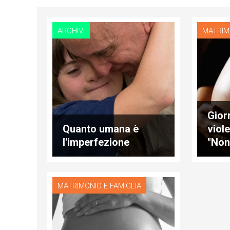
ARCHIVI
MATRIM
Gior
Quanto umana è
viol
l'imperfezione
"Non
quel
abor
MATRIMONIO E FAMIGLIA