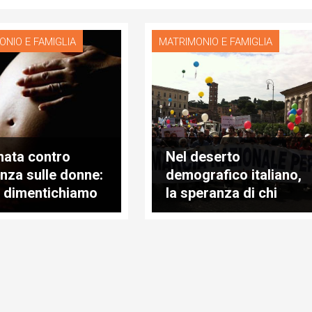
ONIO E FAMIGLIA
MATRIMONIO E FAMIGLIA
nata contro
Nel deserto
enza sulle donne:
demografico italiano,
 dimentichiamo
la speranza di chi
le costrette ad
"Marcia per la Vita"
tire"