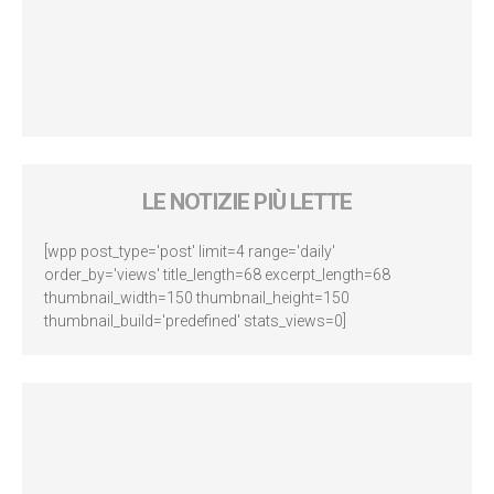
LE NOTIZIE PIÙ LETTE
[wpp post_type='post' limit=4 range='daily'
order_by='views' title_length=68 excerpt_length=68
thumbnail_width=150 thumbnail_height=150
thumbnail_build='predefined' stats_views=0]