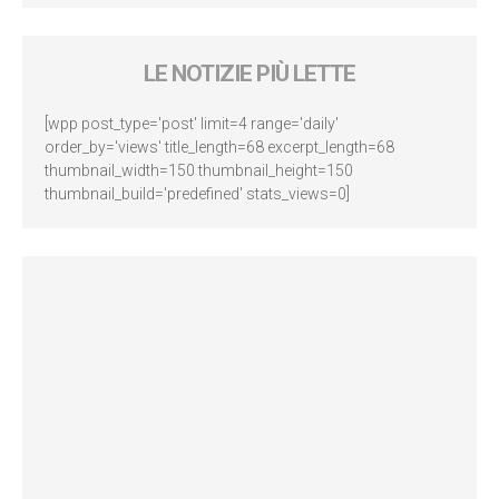
LE NOTIZIE PIÙ LETTE
[wpp post_type='post' limit=4 range='daily'
order_by='views' title_length=68 excerpt_length=68
thumbnail_width=150 thumbnail_height=150
thumbnail_build='predefined' stats_views=0]