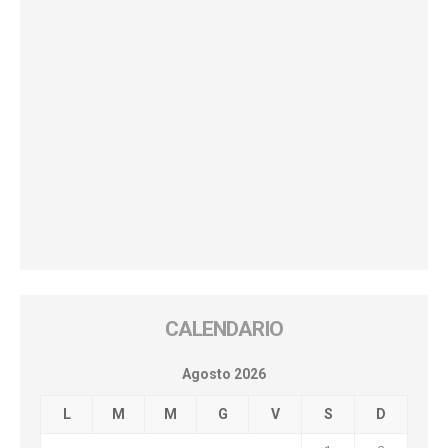
CALENDARIO
Agosto 2026
L
M
M
G
V
S
D