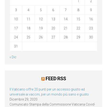
1
2
3
4
5
6
7
8
9
10
11
12
13
14
15
16
17
18
19
20
21
22
23
24
25
26
27
28
29
30
31
« Dic
FEED RSS
Il Vaticano offre 20 punti per un accesso giusto ed
universale ai vaccini, per un mondo più sano e giusto
Dicembre 29, 2020
Comunicato Stampa della Commissione Vaticana Covid-