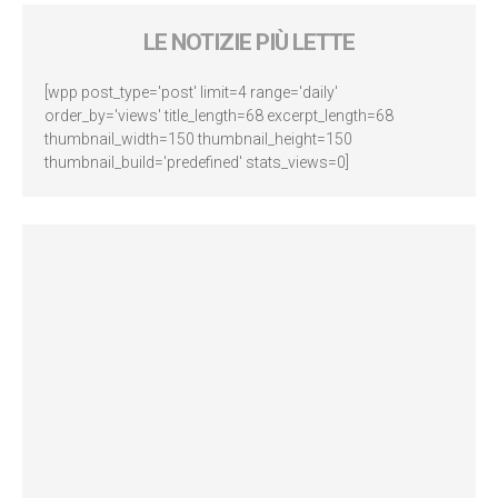
LE NOTIZIE PIÙ LETTE
[wpp post_type='post' limit=4 range='daily'
order_by='views' title_length=68 excerpt_length=68
thumbnail_width=150 thumbnail_height=150
thumbnail_build='predefined' stats_views=0]