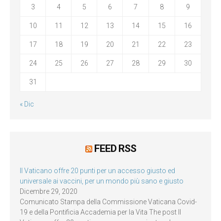
3
4
5
6
7
8
9
10
11
12
13
14
15
16
17
18
19
20
21
22
23
24
25
26
27
28
29
30
31
« Dic
FEED RSS
Il Vaticano offre 20 punti per un accesso giusto ed
universale ai vaccini, per un mondo più sano e giusto
Dicembre 29, 2020
Comunicato Stampa della Commissione Vaticana Covid-
19 e della Pontificia Accademia per la Vita The post Il