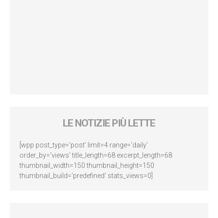
LE NOTIZIE PIÙ LETTE
[wpp post_type='post' limit=4 range='daily'
order_by='views' title_length=68 excerpt_length=68
thumbnail_width=150 thumbnail_height=150
thumbnail_build='predefined' stats_views=0]