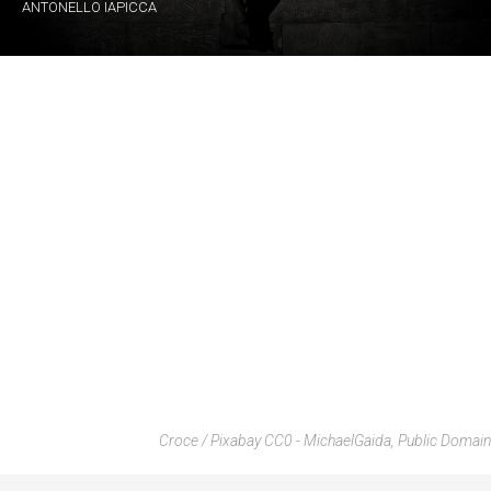
ANTONELLO IAPICCA
Croce / Pixabay CC0 - MichaelGaida, Public Domain