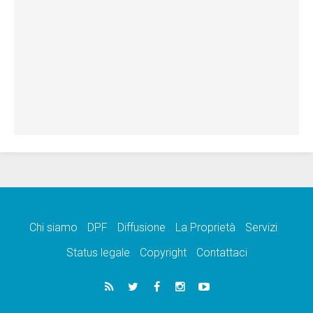
Chi siamo
DPF
Diffusione
La Proprietà
Servizi
Status legale
Copyright
Contattaci