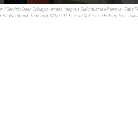
r Il Servizio Dello Sviluppo Umano Integrale Sull’industria Mineraria - Papa 
er Kodwo Appiah Turkson (03/05/2019) - Foto © Servizio Fotografico - Vati