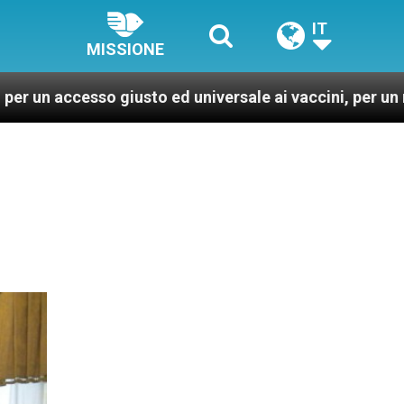
IT
MISSIONE
 giusto ed universale ai vaccini, per un mondo più sano