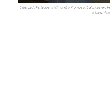
Udienza Ai Partecipanti All’Incontro Promosso Dal Dicastero Pe
E Card. Pet