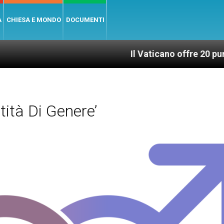
A
CHIESA E MONDO
DOCUMENTI
Il Vaticano offre 20 punti per u
ità Di Genere’