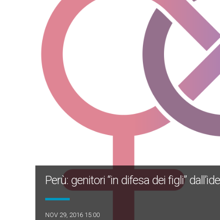
Perù: genitori “in difesa dei figli” dall’
NOV 29, 2016 15:00