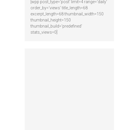
[wpp post_type='post' limit=4 range='daily'
order_by='views' title_length=68
excerpt_length=68 thumbnail_width=150
thumbnail_height=150
thumbnail_build='predefined'
stats_views=0]