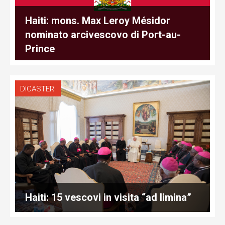
Haiti: mons. Max Leroy Mésidor
nominato arcivescovo di Port-au-
Prince
DICASTERI
Haiti: 15 vescovi in visita “ad limina”