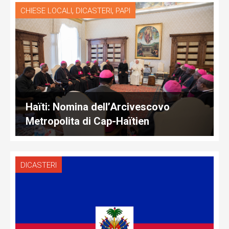
,
,
CHIESE LOCALI
DICASTERI
PAPI
Haïti: Nomina dell’Arcivescovo
Metropolita di Cap-Haïtien
DICASTERI