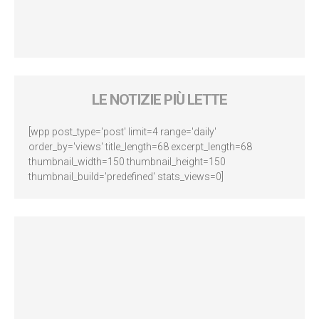
LE NOTIZIE PIÙ LETTE
[wpp post_type='post' limit=4 range='daily'
order_by='views' title_length=68 excerpt_length=68
thumbnail_width=150 thumbnail_height=150
thumbnail_build='predefined' stats_views=0]