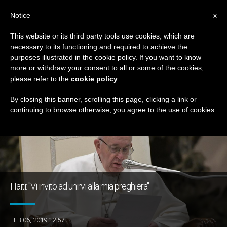
IT
Notice
x
This website or its third party tools use cookies, which are
necessary to its functioning and required to achieve the
TAG
purposes illustrated in the cookie policy. If you want to know
Posts Tagged ‘Haiti’
more or withdraw your consent to all or some of the cookies,
please refer to the
cookie policy
.
By closing this banner, scrolling this page, clicking a link or
continuing to browse otherwise, you agree to the use of cookies.
ULTIME NOTIZIE
Haiti: "Vi invito ad unirvi alla mia preghiera"
FEB 06, 2019 12:57