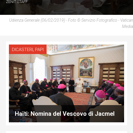
ZENIT STAFF
Udienza Generale (06/02/2019) - Foto © Servizio Fotografico - Vatican
Media
,
DICASTERI
PAPI
Haïti: Nomina del Vescovo di Jacmel