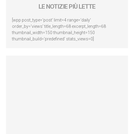
LE NOTIZIE PIÙ LETTE
[wpp post_type='post' limit=4 range='daily'
order_by='views' title_length=68 excerpt_length=68
thumbnail_width=150 thumbnail_height=150
thumbnail_build='predefined' stats_views=0]