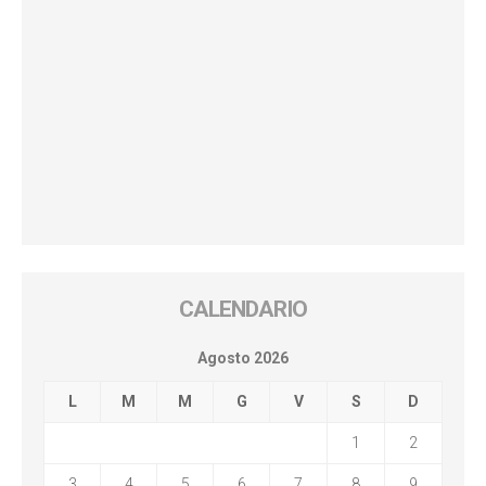
CALENDARIO
Agosto 2026
L
M
M
G
V
S
D
1
2
3
4
5
6
7
8
9