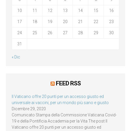
10
11
12
13
14
15
16
17
18
19
20
21
22
23
24
25
26
27
28
29
30
31
« Dic
FEED RSS
Il Vaticano offre 20 punti per un accesso giusto ed
universale ai vaccini, per un mondo più sano e giusto
Dicembre 29, 2020
Comunicato Stampa della Commissione Vaticana Covid-
19 e della Pontificia Accademia per la Vita The post Il
Vaticano offre 20 punti per un accesso giusto ed